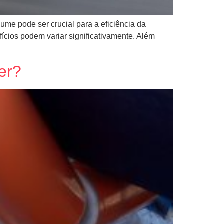
ume pode ser crucial para a eficiência da
cios podem variar significativamente. Além
her?