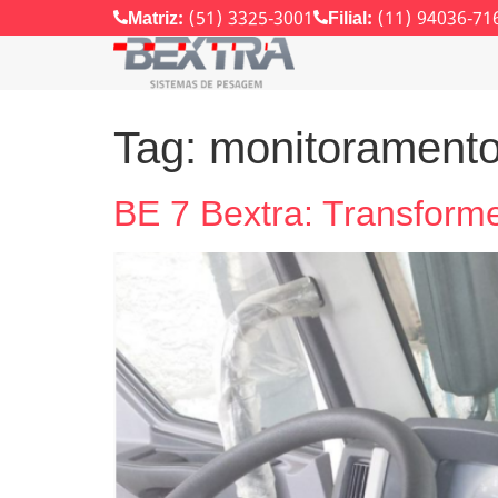
Matriz:
(51) 3325-3001
Filial:
(11) 94036-71
Tag:
monitorament
BE 7 Bextra: Transforme