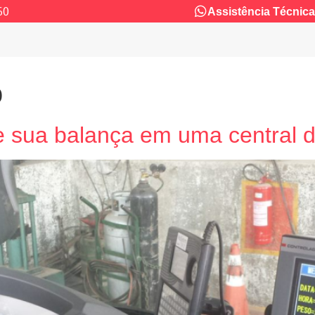
60
Assistência Técnica
o
 sua balança em uma central de