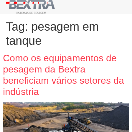
Tag:
pesagem em
tanque
Como os equipamentos de
pesagem da Bextra
beneficiam vários setores da
indústria